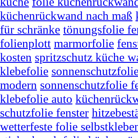
küche
folie küchenrückwan
küchenrückwand nach maß
für schränke
tönungsfolie fe
folienplott
marmorfolie
fens
kosten
spritzschutz küche 
klebefolie
sonnenschutzfoli
modern
sonnenschutzfolie f
klebefolie auto
küchenrück
schutzfolie fenster
hitzebest
wetterfeste folie selbstklebe