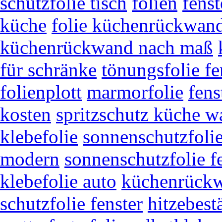
schutzfolie tisch
folien
fenst
küche
folie küchenrückwan
küchenrückwand nach maß
für schränke
tönungsfolie fe
folienplott
marmorfolie
fens
kosten
spritzschutz küche 
klebefolie
sonnenschutzfoli
modern
sonnenschutzfolie f
klebefolie auto
küchenrück
schutzfolie fenster
hitzebest